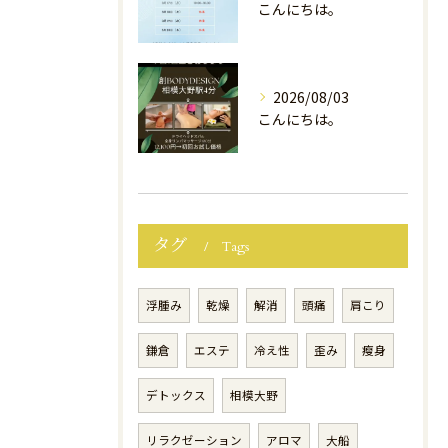
こんにちは。
2026/08/03
こんにちは。
タグ
Tags
浮腫み
乾燥
解消
頭痛
肩こり
鎌倉
エステ
冷え性
歪み
瘦身
デトックス
相模大野
リラクゼーション
アロマ
大船