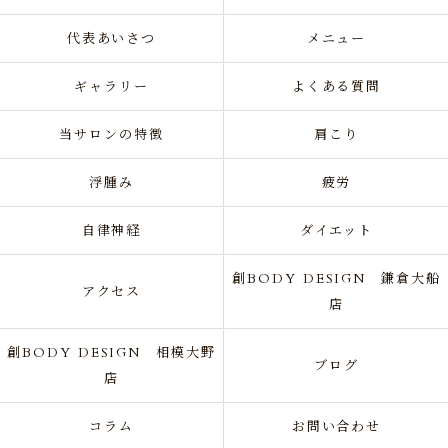
代表あいさつ
メニュー
ギャラリー
よくある質問
当サロンの特徴
肩こり
浮腫み
疲労
自律神経
ダイエット
創BODY DESIGN 鎌倉大船
アクセス
店
創BODY DESIGN 相模大野
ブログ
店
コラム
お問い合わせ