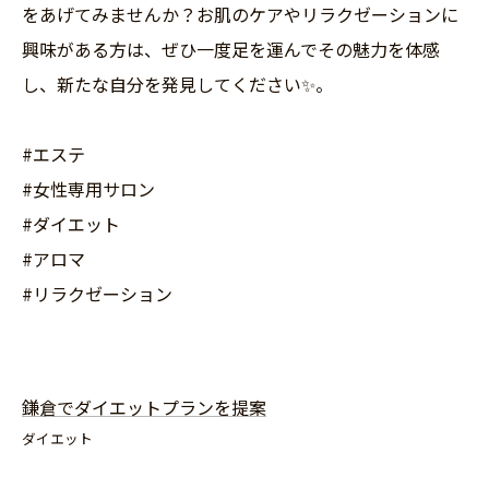
をあげてみませんか？お肌のケアやリラクゼーションに
興味がある方は、ぜひ一度足を運んでその魅力を体感
し、新たな自分を発見してください✨。
#エステ
#女性専用サロン
#ダイエット
#アロマ
#リラクゼーション
鎌倉でダイエットプランを提案
ダイエット