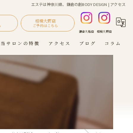
エステは神奈川県、鎌倉の創BODY DESIGN | アクセス
相模大野店
ら
ご予約はこちら
当サロンの特徴
アクセス
ブログ
コラム
肩こり
創BODY DESIGN 鎌倉大船店
浮腫み
創BODY DESIGN 相模大野店
疲労
自律神経
ダイエット