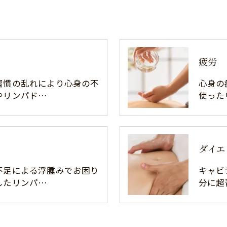
疲労
習慣の乱れにより心身の不
心身の
やリンパド…
使った
ダイエ
不足による浮腫みでお困り
キャビ
したリンパ…
分に超