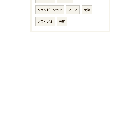
リラクゼーション
アロマ
大船
ブライダル
美脚