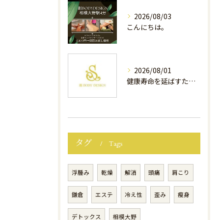
2026/08/03
こんにちは。
2026/08/01
健康寿命を延ばすために、今できること
タグ
Tags
浮腫み
乾燥
解消
頭痛
肩こり
鎌倉
エステ
冷え性
歪み
瘦身
デトックス
相模大野