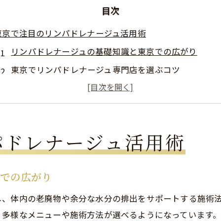
目次
東京で注目のリンパドレナージュ活用術
リンパドレナージュの基礎知識と東京での広がり
東京でリンパドレナージュ専門店を選ぶコツ
むくみや疲労感に効くリンパドレナージュ体験談
女性専用や男性利用可サロンの選び方ポイント
東京の口コミ評価が高いリンパドレナージュの特徴
パドレナージュ活用術
口コミ評判から探る理想の施術体験
東京のリンパドレナージュ口コミ傾向を分析
京での広がり
利用者が評価するリンパドレナージュ効果とは
人気サロンのリンパドレナージュ体験談まとめ
し、体内の老廃物や余分な水分の排出をサポートする施術
、多様なメニューや施術方法が選べるようになっています
評判重視で選ぶリンパドレナージュのポイント