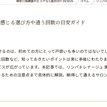
神奈川県鎌倉のエステなら創BODY DESIGN
コラム
リンパ
を感じる選び方や通う回数の目安ガイド
けるのは、初めての方にとって戸惑いも多いのではないで
た回数など、知っておきたいポイントは実に多岐にわたり
ビスが広がっています。本記事では、リンパドレナージュ 
けるための注意点まで具体的に解説。納得して通えるサロ
。