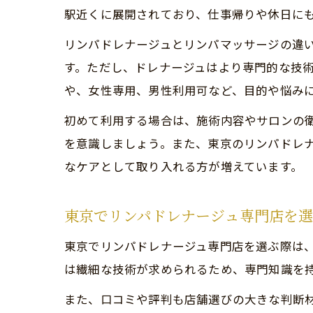
駅近くに展開されており、仕事帰りや休日に
リンパドレナージュとリンパマッサージの違
す。ただし、ドレナージュはより専門的な技
や、女性専用、男性利用可など、目的や悩み
初めて利用する場合は、施術内容やサロンの
を意識しましょう。また、東京のリンパドレ
なケアとして取り入れる方が増えています。
東京でリンパドレナージュ専門店を
東京でリンパドレナージュ専門店を選ぶ際は
は繊細な技術が求められるため、専門知識を
また、口コミや評判も店舗選びの大きな判断