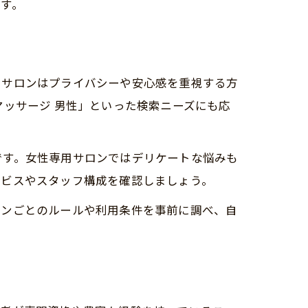
す。
用サロンはプライバシーや安心感を重視する方
マッサージ 男性」といった検索ニーズにも応
です。女性専用サロンではデリケートな悩みも
ービスやスタッフ構成を確認しましょう。
ロンごとのルールや利用条件を事前に調べ、自