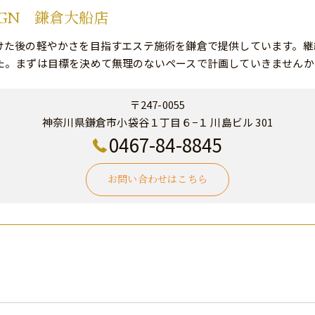
SIGN 鎌倉大船店
けた後の軽やかさを目指すエステ施術を鎌倉で提供しています。継
た。まずは目標を決めて無理のないペースで計画していきませんか
〒247-0055
神奈川県鎌倉市小袋谷１丁目６−１ 川島ビル 301
0467-84-8845
お問い合わせはこちら