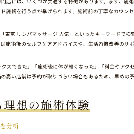
専門店には、いくつか共通する特徴があります。まず、施
イド施術を行う点が挙げられます。施術前の丁寧なカウン
」や「東京 リンパマッサージ 人気」といったキーワードで
えば施術後のセルフケアアドバイスや、生活習慣改善のサ
ックスできた」「施術後に体が軽くなった」「料金やアク
価の高い店舗は予約が取りづらい場合もあるため、早めの
る理想の施術体験
向を分析