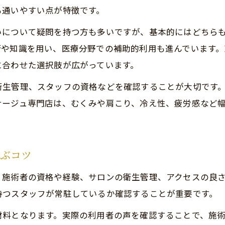
も通いやすい点が特徴です。
口コミからわかったリンパドレナージュの注意点
いについて疑問を持つ方も多いですが、基本的にはどちら
リンパマッサージとドレナージュの違い解説
術や知識を用い、医療分野での補助的利用も進んでいます
リンパドレナージュとマッサージの違いを比較
に合わせた選択肢が広がっています。
施術方法から見るリンパマッサージとの違い
衛生管理、スタッフの資格などを確認することが大切です
本当に効果を感じるリンパドレナージュの特徴
ナージュ専門店は、むくみや肩こり、冷え性、疲労感など
東京で受けられるドレナージュ種類と選び方
リンパドレナージュの適応例や注意事項を解説
初めて受ける際の安全ポイントと注意点
選ぶコツ
初めてのリンパドレナージュ利用前の準備
、施術者の資格や経験、サロンの衛生管理、アクセスの良
リンパドレナージュ施術で気をつけたいこと
持つスタッフが常駐しているか確認することが重要です。
避けた方がよい体調時のリンパドレナージュ
材料となります。実際の利用者の声を確認することで、施
施術中に確認したい安全ポイントまとめ