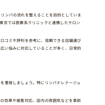
もリンパの流れを整えることを目的としていま
。東京では医療系クリニックと連携したサロン
。口コミや評判を参考に、信頼できる店舗選び
幅広い悩みに対応していることが多く、日常的
さを重視しましょう。特にリンパドレナージュ
術の効果や接客対応、店内の雰囲気などを事前