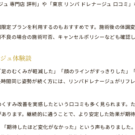
ジュ 専門店 評判」や「東京 リンパ ドレナージュ 口コ
妊娠中や持病がある方の注意点を解説
施術回数の目安と効果を実感するコツ
回限定プランを利用するのもおすすめです。施術後の体調
リンパドレナージュの効果的な回数目安とは
調不良の場合の施術可否、キャンセルポリシーなども確認
どれくらい通えばリンパドレナージュの効果を実感で
継続利用時のリンパドレナージュの効果と変化
ージュ体験談
リンパドレナージュ効果を高める生活習慣の工夫
「足のむくみが軽減した」「顔のラインがすっきりした」
回数やコース選びで失敗しないためのポイント
長時間同じ姿勢が続く方には、リンパドレナージュがリフ
専門性で選ぶ東京エリアのサロン比較
リンパドレナージュ専門サロンの特徴を比較
のくすみ改善を実感したという口コミも多く見られます。た
東京で専門性が高いサロン選びのコツ
があります。継続的に通うことで、より安定した効果が期
女性専用や男性利用可サロンのメリット紹介
」「期待したほど変化がなかった」という声もありました
アクセス便利なリンパドレナージュサロンの探し方