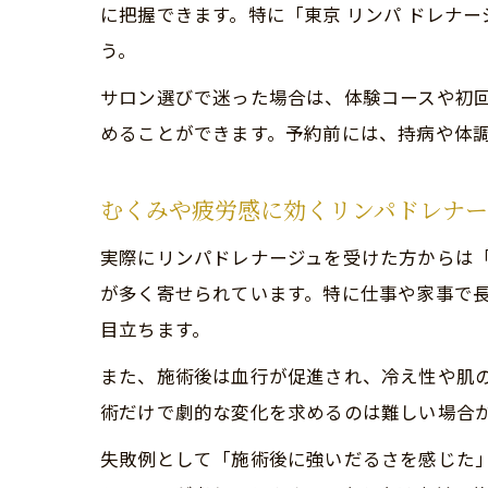
に把握できます。特に「東京 リンパ ドレナー
う。
サロン選びで迷った場合は、体験コースや初
めることができます。予約前には、持病や体
むくみや疲労感に効くリンパドレナ
実際にリンパドレナージュを受けた方からは
が多く寄せられています。特に仕事や家事で
目立ちます。
また、施術後は血行が促進され、冷え性や肌
術だけで劇的な変化を求めるのは難しい場合
失敗例として「施術後に強いだるさを感じた