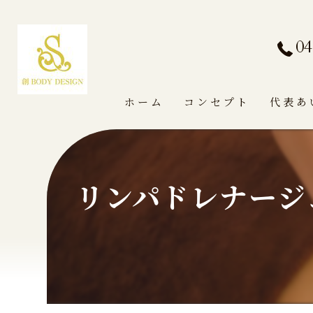
04
ホーム
コンセプト
代表あ
リンパドレナージ