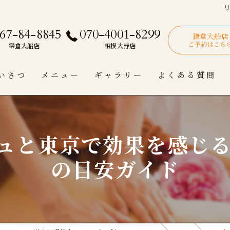
67-84-8845
070-4001-8299
鎌倉大船店
ご予約はこち
鎌倉大船店
相模大野店
いさつ
メニュー
ギャラリー
よくある質問
ュと東京で効果を感じ
の目安ガイド