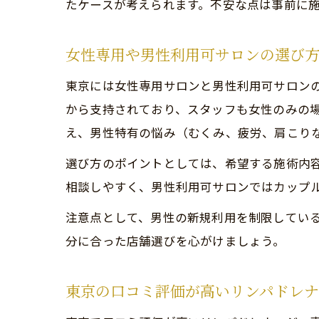
たケースが考えられます。不安な点は事前に
女性専用や男性利用可サロンの選び
東京には女性専用サロンと男性利用可サロン
から支持されており、スタッフも女性のみの場
え、男性特有の悩み（むくみ、疲労、肩こり
選び方のポイントとしては、希望する施術内
相談しやすく、男性利用可サロンではカップ
注意点として、男性の新規利用を制限してい
分に合った店舗選びを心がけましょう。
東京の口コミ評価が高いリンパドレ