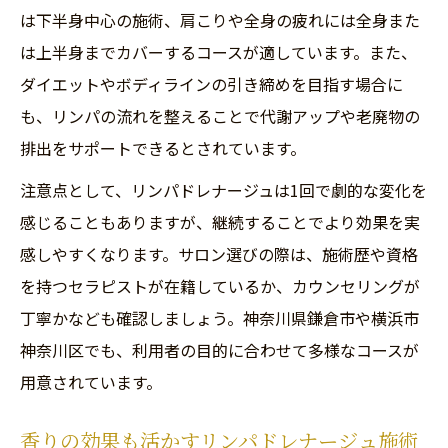
は下半身中心の施術、肩こりや全身の疲れには全身また
資格保有スタッフによる安心の施術体験
は上半身までカバーするコースが適しています。また、
藤沢や厚木で探せるアロマリンパ施術の特
ダイエットやボディラインの引き締めを目指す場合に
徴
も、リンパの流れを整えることで代謝アップや老廃物の
リンパドレナージュの通いやすさと選び方
排出をサポートできるとされています。
メンズ対応アロマリンパのポイント解説
注意点として、リンパドレナージュは1回で劇的な変化を
リンパマッサージとドレナージュの違いを徹底
感じることもありますが、継続することでより効果を実
整理
感しやすくなります。サロン選びの際は、施術歴や資格
リンパマッサージとリンパドレナージュの
を持つセラピストが在籍しているか、カウンセリングが
違い
丁寧かなども確認しましょう。神奈川県鎌倉市や横浜市
手技と効果の違いをわかりやすく解説
神奈川区でも、利用者の目的に合わせて多様なコースが
リンガムマッサージとの関係性も整理
用意されています。
横浜や海老名で受けられる施術の比較
香りの効果も活かすリンパドレナージュ施術
アロマを使った施術で差がつくポイント