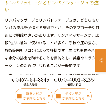
リンパマッサージとリンパドレナージュの違
い
リンパマッサージとリンパドレナージュは、どちらもリ
ンパの流れを促進する施術ですが、そのアプローチや目
的には明確な違いがあります。リンパマッサージは、比
較的広い意味で使われることが多く、手技や圧の強さ、
施術範囲もサロンによって多様です。主に老廃物や余分
な水分の排出を助けることを目的とし、美容やリラクゼ
ーションのために行われることが一般的です。
一方、リンパドレナージュは、フランス発祥の専門的な
0467-84-8845
070-4001-8299
技術で、より繊細で優しいタッチが特徴です。医学的な
鎌倉大船店
相模大野店
理論に基づき、リンパ管の流れに沿って皮膚表面をなで
鎌倉大船店
相模大野店
るように施術することで、むくみや疲労の軽減、免疫機
ご予約はこちら
ご予約はこちら
能のサポートなど幅広い効果が期待されます。特に神奈