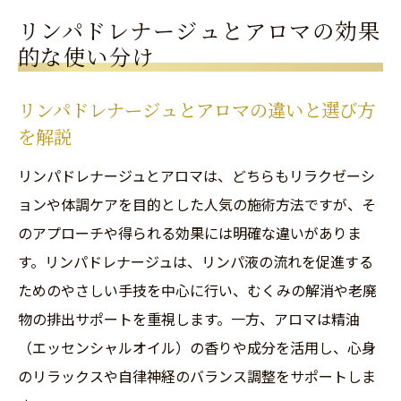
術
リンパドレナージュとアロマの効果
リラクゼーションと体調改善を両立する方
的な使い分け
法
リンパドレナージュとアロマの違いと選び方
リンパドレナージュでむくみや疲労をケア
を解説
する秘訣
アロマリンパドレナージュの魅力と特徴を解説
リンパドレナージュとアロマは、どちらもリラクゼーシ
ョンや体調ケアを目的とした人気の施術方法ですが、そ
アロマリンパドレナージュの基本と効果を
のアプローチや得られる効果には明確な違いがありま
紹介
す。リンパドレナージュは、リンパ液の流れを促進する
リンパドレナージュにアロマを取り入れる
ためのやさしい手技を中心に行い、むくみの解消や老廃
メリット
物の排出サポートを重視します。一方、アロマは精油
メンズにも人気のアロマリンパドレナージ
（エッセンシャルオイル）の香りや成分を活用し、心身
ュ施術
のリラックスや自律神経のバランス調整をサポートしま
資格を持つスタッフによる施術の安心感