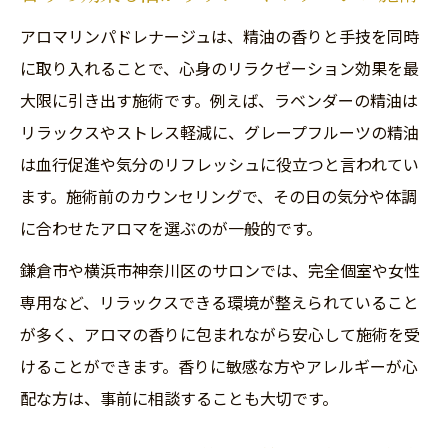
体調や目的別で選ぶリンパドレナージュの活用
アロマリンパドレナージュは、精油の香りと手技を同時
法
に取り入れることで、心身のリラクゼーション効果を最
大限に引き出す施術です。例えば、ラベンダーの精油は
自分に合うリンパドレナージュの選び方ガ
リラックスやストレス軽減に、グレープフルーツの精油
イド
は血行促進や気分のリフレッシュに役立つと言われてい
むくみ・疲労・ストレスに適した施術の選
ます。施術前のカウンセリングで、その日の気分や体調
定法
に合わせたアロマを選ぶのが一般的です。
予約を取る前に知りたいリンパドレナージ
鎌倉市や横浜市神奈川区のサロンでは、完全個室や女性
ュのポイント
専用など、リラックスできる環境が整えられていること
通いやすさ重視のサロン選びチェックポイ
が多く、アロマの香りに包まれながら安心して施術を受
ント
けることができます。香りに敏感な方やアレルギーが心
アロマやメンズ対応も視野に入れた選択術
配な方は、事前に相談することも大切です。