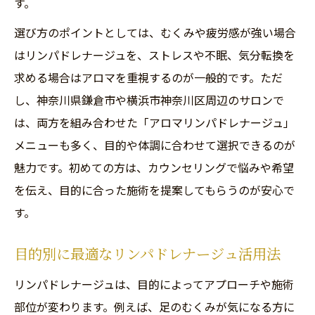
す。
横浜や厚木で受けられるアロマリンパドレ
選び方のポイントとしては、むくみや疲労感が強い場合
ナージュ
はリンパドレナージュを、ストレスや不眠、気分転換を
むくみや疲労ケアにリンパドレナージュを選ぶ
求める場合はアロマを重視するのが一般的です。ただ
理由
し、神奈川県鎌倉市や横浜市神奈川区周辺のサロンで
リンパドレナージュがむくみに強い理由と
は、両方を組み合わせた「アロマリンパドレナージュ」
は
メニューも多く、目的や体調に合わせて選択できるのが
疲労回復を促すリンパドレナージュの方法
魅力です。初めての方は、カウンセリングで悩みや希望
海老名や横浜での実践的なリンパケア紹介
を伝え、目的に合った施術を提案してもらうのが安心で
ブラシを使ったリンパドレナージュの工夫
す。
男性にもおすすめのリンパドレナージュ対
目的別に最適なリンパドレナージュ活用法
応
神奈川県で注目のアロマリンパ施術とは何か
リンパドレナージュは、目的によってアプローチや施術
部位が変わります。例えば、足のむくみが気になる方に
神奈川県のアロマリンパドレナージュ事情