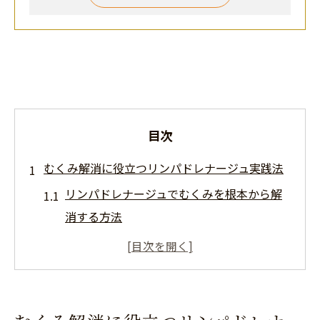
目次
むくみ解消に役立つリンパドレナージュ実践法
リンパドレナージュでむくみを根本から解
消する方法
セルフケアで実感できるリンパドレナージ
ュのポイント
リンパドレナージュが代謝を上げる仕組み
とは