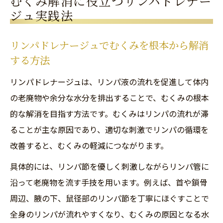
むくみ解消に役立つリンパドレナー
痩せやすい体質を目指すリンパドレナージ
ジュ実践法
ュ習慣
リンパドレナージュでむくみを根本から解消
むくみ改善とリンパドレナージュの効果的
する方法
な組み合わせ方
代謝を高めるリンパドレナージュの秘密を解明
リンパドレナージュは、リンパ液の流れを促進して体内
の老廃物や余分な水分を排出することで、むくみの根本
リンパドレナージュが代謝アップに役立つ
的な解消を目指す方法です。むくみはリンパの流れが滞
理由を解説
ることが主な原因であり、適切な刺激でリンパの循環を
痩せやすい体質作りとリンパドレナージュ
改善すると、むくみの軽減につながります。
の関係性
具体的には、リンパ節を優しく刺激しながらリンパ管に
リンパドレナージュで基礎代謝を底上げす
沿って老廃物を流す手技を用います。例えば、首や鎖骨
る方法
周辺、腋の下、鼠径部のリンパ節を丁寧にほぐすことで
セルフケアに最適なリンパドレナージュの
全身のリンパが流れやすくなり、むくみの原因となる水
実践ポイント