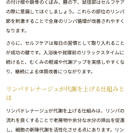
の付け根や鎖骨のくぼみ、腋の下、鼠径部はセルフケア
毎日の生活に取り入れるリンパドレナージュ術
の際に意識してほぐしましょう。これらの部位のリンパ
リンパドレナージュを日常に無理なく取り
節を刺激することで全身のリンパ循環が改善されやすく
入れる方法
なります。
代謝を上げるために朝晩できるリンパドレ
さらに、セルフケアは毎日の習慣として取り入れること
ナージュ
が成功の鍵です。入浴後や就寝前のリラックスタイムに
習慣化しやすいリンパドレナージュのタイ
続けると、むくみの軽減や代謝アップを実感しやすくな
ミング
り、継続による体質改善につながります。
リンパドレナージュと入浴の相乗効果を引
き出す方法
リンパドレナージュが代謝を上げる仕組みと
セルフケアで続けやすいリンパドレナージ
は
ュの工夫
リンパドレナージュが代謝を上げる仕組みは、リンパの
体質改善へ導くリンパドレナージュの効果とは
流れを良くすることで老廃物や余分な水分の排出を促進
リンパドレナージュで体質改善が期待でき
し、細胞の新陳代謝を活性化させる点にあります。リン