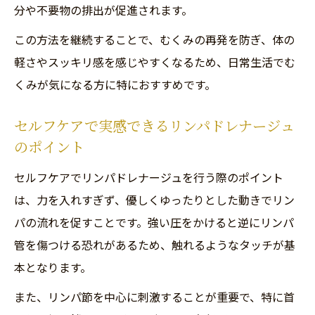
分や不要物の排出が促進されます。
代謝が上がることで得られる体質改善のメ
リット
この方法を継続することで、むくみの再発を防ぎ、体の
軽さやスッキリ感を感じやすくなるため、日常生活でむ
痩せやすい体質づくりはセルフケアから始まる
くみが気になる方に特におすすめです。
リンパドレナージュを活用したセルフケア
の始め方
セルフケアで実感できるリンパドレナージュ
痩せやすい体質へ導く毎日のリンパケア習
のポイント
慣
セルフケアでリンパドレナージュを行う際のポイント
セルフケアで実感できるリンパドレナージ
は、力を入れすぎず、優しくゆったりとした動きでリン
ュの効果
パの流れを促すことです。強い圧をかけると逆にリンパ
代謝アップを目指すリンパドレナージュの
管を傷つける恐れがあるため、触れるようなタッチが基
実践例
本となります。
リンパドレナージュでむくみと冷えを同時
また、リンパ節を中心に刺激することが重要で、特に首
に改善