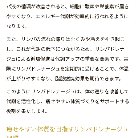
る理由
パ液の循環が改善されると、細胞に酸素や栄養素が届き
痩せやすい体への変化を実感するリンパド
やすくなり、エネルギー代謝が効率的に行われるように
レナージュ
なります。
リンパドレナージュがもたらす代謝向上の
また、リンパの流れの滞りはむくみや冷えを引き起こ
仕組み
し、これが代謝の低下につながるため、リンパドレナー
むくみ・冷え改善に役立つリンパドレナー
ジュによる循環促進は代謝アップの重要な要素です。実
ジュの実際
際にリンパドレナージュを定期的に受けることで、体温
が上がりやすくなり、脂肪燃焼効果も期待できます。
リンパドレナージュの体質改善効果を最大
化するコツ
このようにリンパドレナージュは、体の巡りを改善して
続けやすさ重視のリンパケアで理想のボディへ
代謝を活性化し、痩せやすい体質づくりをサポートする
無理なく続けられるリンパドレナージュの
役割を果たします。
工夫
痩せやすい体質を目指すリンパドレナージュ
理想のボディを目指すリンパドレナージュ