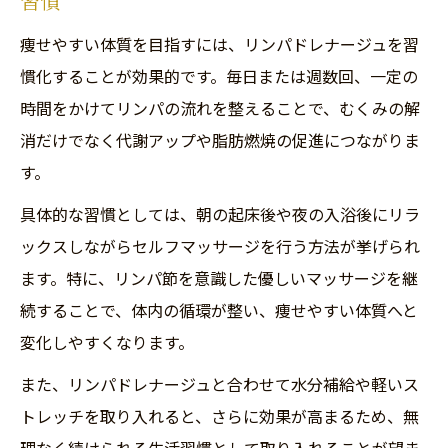
習慣
習慣
痩せやすい体質を目指すには、リンパドレナージュを習
セルフケアで実感するリンパドレナージュ
慣化することが効果的です。毎日または週数回、一定の
の効果
時間をかけてリンパの流れを整えることで、むくみの解
リンパドレナージュを続けるコツと注意点
消だけでなく代謝アップや脂肪燃焼の促進につながりま
を解説
す。
代謝アップと痩せやすさを両立するリンパ
具体的な習慣としては、朝の起床後や夜の入浴後にリラ
ケア
ックスしながらセルフマッサージを行う方法が挙げられ
ます。特に、リンパ節を意識した優しいマッサージを継
続することで、体内の循環が整い、痩せやすい体質へと
変化しやすくなります。
また、リンパドレナージュと合わせて水分補給や軽いス
トレッチを取り入れると、さらに効果が高まるため、無