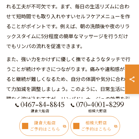
れる工夫が不可欠です。まず、毎日の生活リズムに合わ
せて短時間でも取り入れやすいセルフケアメニューを作
ることがポイントです。例えば、朝の洗顔後や夜のリラ
ックスタイムに5分程度の簡単なマッサージを行うだけ
でもリンパの流れを促進できます。
また、強い力をかけずに優しく撫でるようなタッチで行
うことが続けやすさにつながります。痛みや違和感があ
ると継続が難しくなるため、自分の体調や気分に合わせ
て力加減を調整しましょう。このように、日常生活に無
理なく溶け込む工夫が、リンパドレナージュの効果を引
0467-84-8845
070-4001-8299
き出しやすくします。
鎌倉大船店
相模大野店
鎌倉大船店
相模大野店
理想のボディを目指すリンパドレナージュ習
ご予約はこちら
ご予約はこちら
慣