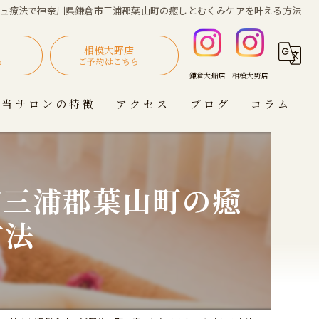
ジュ療法で神奈川県鎌倉市三浦郡葉山町の癒しとむくみケアを叶える方法
相模大野店
ら
ご予約はこちら
当サロンの特徴
アクセス
ブログ
コラム
肩こり
創BODY DESIGN 鎌倉大船店
浮腫み
創BODY DESIGN 相模大野店
市三浦郡葉山町の癒
疲労
方法
自律神経
ダイエット