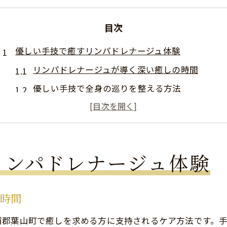
目次
優しい手技で癒すリンパドレナージュ体験
リンパドレナージュが導く深い癒しの時間
優しい手技で全身の巡りを整える方法
むくみケアに最適なリンパドレナージュの特徴
鎌倉の静かな空間で心身をリセット
リンパドレナージュによる疲労回復の秘訣
リンパドレナージュ体験
鎌倉・葉山の隠れ家で叶うむくみケア
隠れ家サロンで味わうリンパドレナージュ体験
の時間
むくみ対策に効果的な施術の選び方
プライベート空間でリンパドレナージュの癒し
浦郡葉山町で癒しを求める方に支持されるケア方法です。