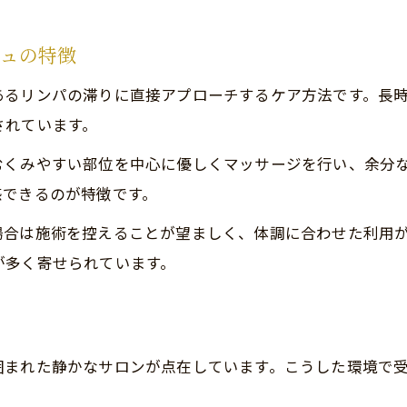
鎌倉酸素カプセルと併用する癒し体験
静かな環境で受けるリンパドレナージュ療法
ジュの特徴
セルフケアと異なる専門施術の魅力
あるリンパの滞りに直接アプローチするケア方法です。長
リンパドレナージュ専門施術の効果を解説
されています。
セルフケアとの違いを知って正しい選択を
むくみやすい部位を中心に優しくマッサージを行い、余分
専門家による施術で得られる安心感
感できるのが特徴です。
リンパ浮腫マッサージ横浜の特徴もチェック
場合は施術を控えることが望ましく、体調に合わせた利用
プロの手技がもたらすリフレッシュ感
が多く寄せられています。
冷えや疲れに効果的なケア方法の選び方
リンパドレナージュで冷えを和らげるポイント
疲労回復に役立つリンパドレナージュの選び方
囲まれた静かなサロンが点在しています。こうした環境で
リンパドレナージュと鎌倉鍼灸の併用効果