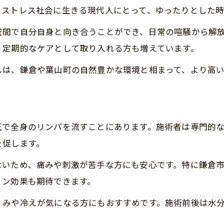
。ストレス社会に生きる現代人にとって、ゆったりとした
リンパ浮腫に優しいケアを受けるポイント
西鎌倉マッサージと比較した施術の魅力
空間で自分自身と向き合うことができ、日常の喧騒から解
、定期的なケアとして取り入れる方も増えています。
心と体が巡るリンパドレナージュの特徴
リンパドレナージュが心身に与えるメリット
しは、鎌倉や葉山町の自然豊かな環境と相まって、より高
ストレス軽減に役立つリンパドレナージュの効果
専門技術で体の巡りをサポートする施術法
法
鎌倉鍼灸との違いと組み合わせのコツ
圧で全身のリンパを流すことにあります。施術者は専門的
リンパドレナージュで日常に活力をプラス
を促します。
リラクゼーションに最適な癒し空間とは
ないため、痛みや刺激が苦手な方にも安心です。特に鎌倉
リンパドレナージュに適した癒しの空間づくり
ョン効果も期待できます。
個室サロンがもたらす心の安らぎ
くみや冷えが気になる方にもおすすめです。施術前後は水
アロマとリンパドレナージュの相性の良さ