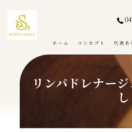
04
ホーム
コンセプト
代表あ
リンパドレナージ
し