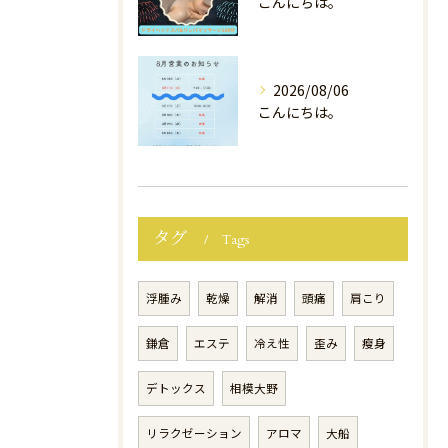
こんにちは。
2026/08/06
こんにちは。
タグ
Tags
浮腫み
乾燥
解消
頭痛
肩こり
鎌倉
エステ
冷え性
歪み
瘦身
デトックス
相模大野
リラクゼーション
アロマ
大船