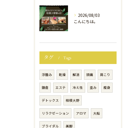
2026/08/03
こんにちは。
タグ
Tags
浮腫み
乾燥
解消
頭痛
肩こり
鎌倉
エステ
冷え性
歪み
瘦身
デトックス
相模大野
リラクゼーション
アロマ
大船
ブライダル
美脚